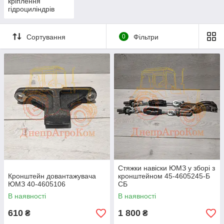
кріплення
гідроциліндрів
ЮМЗ
Сортування
0
Фільтри
Стяжки навіски ЮМЗ у зборі з
Кронштейн довантажувача
кронштейном 45-4605245-Б
ЮМЗ 40-4605106
СБ
В наявності
В наявності
610
1 800
₴
₴