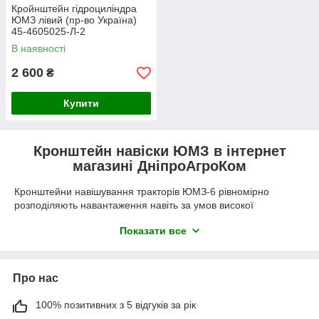
Кройнштейн гідроциліндра
ЮМЗ лівий (пр-во Україна)
45-4605025-Л-2
В наявності
2 600
₴
Купити
Кронштейн навіски ЮМЗ в інтернет
магазині ДніпроАгроКом
Кронштейни навішування тракторів ЮМЗ-6 рівномірно
розподіляють навантаження навіть за умов високої
інтенсивності експлуатації сільгосптехніки. Запчастини
Показати все
спроектовані з урахуванням технічних особливостей
агротехніки, що дозволяє ефективно виконувати свою роль,
адже вони використовуються не тільки для кріплення різних
приладів, а й для оптимальної експлуатації гідравліки.
Про нас
Ретельно розроблені та пройшли випробування кронштейни,
100% позитивних з 5 відгуків за рік
здатні витримувати значні навантаження та впливи
навколишнього середовища – важливий аспект для успішної