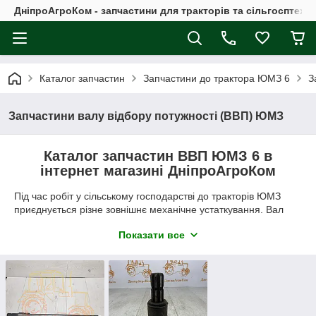
ДніпроАгроКом - запчастини для тракторів та сільгосптехні
Каталог запчастин
Запчастини до трактора ЮМЗ 6
З
Запчастини валу відбору потужності (ВВП) ЮМЗ
Каталог запчастин ВВП ЮМЗ 6 в
інтернет магазині ДніпроАгроКом
Під час робіт у сільському господарстві до тракторів ЮМЗ
приєднується різне зовнішнє механічне устаткування. Вал
для відбору потужності призначений саме для запуску таких
Показати все
знарядь. Розміщується даний вузол у передбаченій для цього
порожнини у задньому відсіку трансмісії.
Корпус коробки передач та заднього мосту біля тракторів
марки ЮМЗ поділено на два відсіки, де у другому розміщені:
диференціал та пристрій для його блокування;