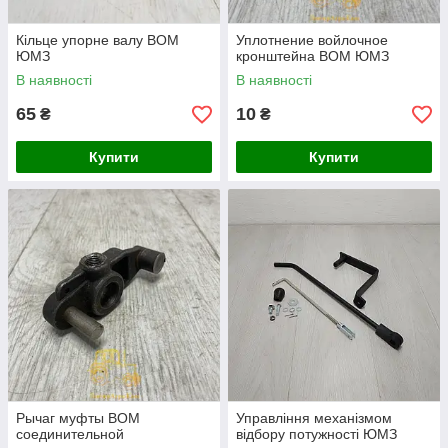
Кільце упорне валу ВОМ
Уплотнение войлочное
ЮМЗ
кронштейна ВОМ ЮМЗ
В наявності
В наявності
65
10
₴
₴
Купити
Купити
Рычаг муфты ВОМ
Управління механізмом
соединительной
відбору потужності ЮМЗ