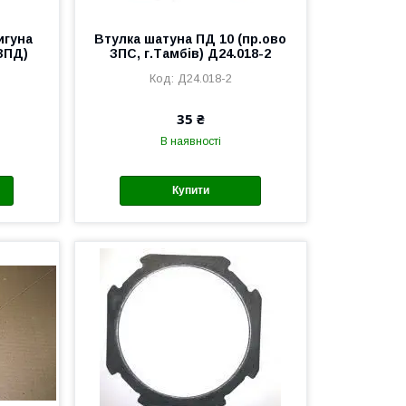
игуна
Втулка шатуна ПД 10 (пр.ово
ГЗПД)
ЗПС, г.Тамбів) Д24.018-2
Д24.018-2
35 ₴
В наявності
Купити