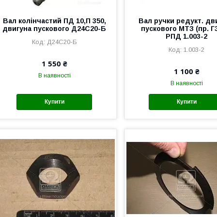
Вал колінчастий ПД 10,П 350,
Вал ручки редукт. дв
двигуна пускового Д24С20-Б
пускового МТЗ (пр. 
РПД 1.003-2
Д24С20-Б
1.003-2
1 550 ₴
1 100 ₴
В наявності
В наявності
Купити
Купити