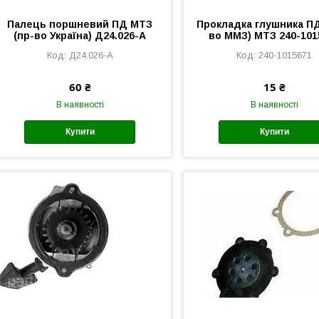
Палець поршневий ПД МТЗ
Прокладка глушника ПД
(пр-во Україна) Д24.026-А
во ММЗ) МТЗ 240-101
Д24.026-А
240-1015671
60 ₴
15 ₴
В наявності
В наявності
Купити
Купити