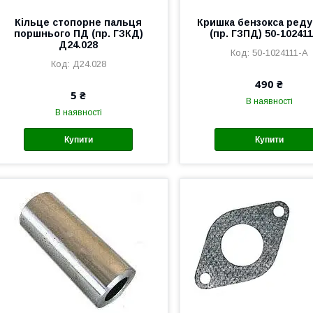
Кільце стопорне пальця
Кришка бензокса реду
поршнього ПД (пр. ГЗКД)
(пр. ГЗПД) 50-10241
Д24.028
50-1024111-А
Д24.028
490 ₴
5 ₴
В наявності
В наявності
Купити
Купити