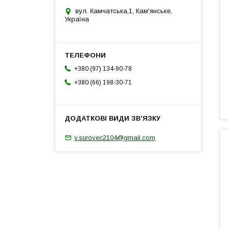
вул. Камчатська,1, Кам'янське,
Україна
+380 (97) 134-90-78
+380 (66) 198-30-71
v.surovec2104@gmail.com