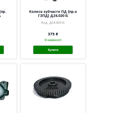
(пр.
Колесо зубчасте ПД (пр.о
А
ГЗПД) Д24.020 Б
Д24.020 Б
375 ₴
В наявності
Купити