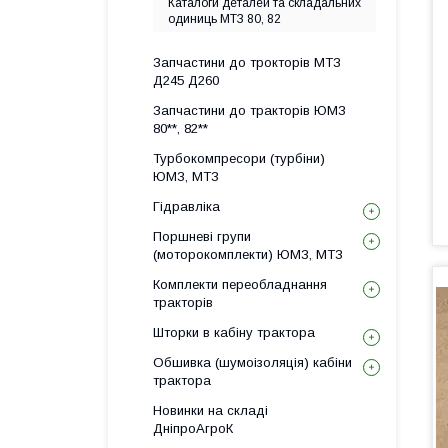
Каталоги деталей та складальних
одиниць МТЗ 80, 82
Запчастини до трокторів МТЗ
Д245 Д260
Запчастини до тракторів ЮМЗ
80**, 82**
Турбокомпресори (турбіни)
ЮМЗ, МТЗ
Гідравліка
Поршневі групи
(моторокомплекти) ЮМЗ, МТЗ
Комплекти переобладнання
тракторів
Шторки в кабіну трактора
Обшивка (шумоізоляція) кабіни
трактора
Новинки на складі
ДніпроАгроК