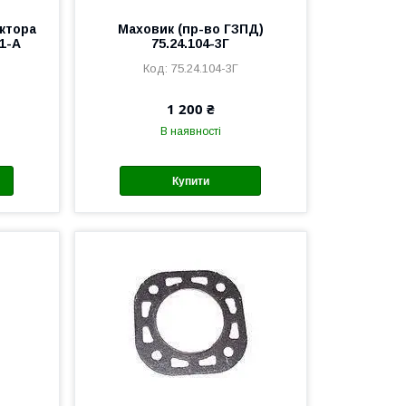
ктора
Маховик (пр-во ГЗПД)
11-А
75.24.104-3Г
75.24.104-3Г
1 200 ₴
В наявності
Купити