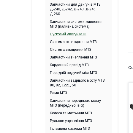
Запчастини для двигунів МТЗ
Д-240, Д-242, Д-243, Д-245,
Д-260
Запчастини системи живлення
МТЗ (паливна система)
Пусковий двигун МТЗ
Система охолодження МТЗ
Система змащення МТЗ
Запчастини зчеплення МТЗ
Карданний привід МТЗ
Передній ведучий міст МТЗ
Запчастини заднього мосту МТЗ
80, 82, 1221, 50
Рама МТЗ
Запчастини переднього мосту
МТЗ (передньої вісі)
Колеса та маточини МТЗ
Рульове управління МТЗ
Гальмівна система МТЗ