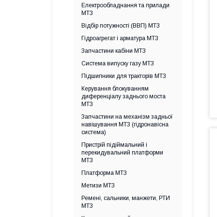
Електрообладнання та прилади
МТЗ
Відбір потужності (ВВП) МТЗ
Гідроагрегат і арматура МТЗ
Запчастини кабіни МТЗ
Система випуску газу МТЗ
Підшипники для тракторів МТЗ
Керування блокуванням
диференціалу заднього моста
МТЗ
Запчастини на механізм задньої
навішування МТЗ (гідронавісна
система)
Пристрій підіймальний і
перекидувальний платформи
МТЗ
Платформа МТЗ
Метизи МТЗ
Ремені, сальники, манжети, РТИ
МТЗ