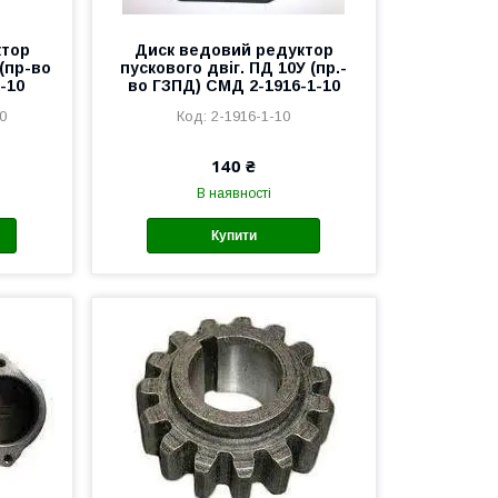
ктор
Диск ведовий редуктор
 (пр-во
пускового двіг. ПД 10У (пр.-
-10
во ГЗПД) СМД 2-1916-1-10
0
2-1916-1-10
140 ₴
В наявності
Купити