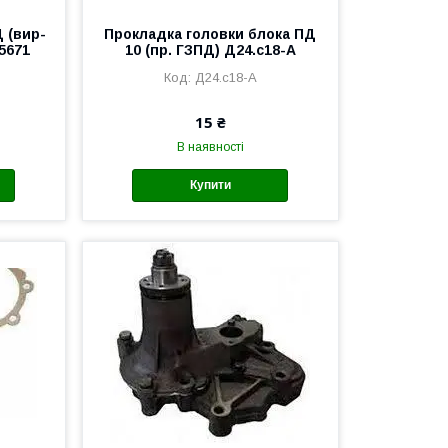
 (вир-
Прокладка головки блока ПД
5671
10 (пр. ГЗПД) Д24.с18-А
Д24.с18-А
15 ₴
В наявності
Купити