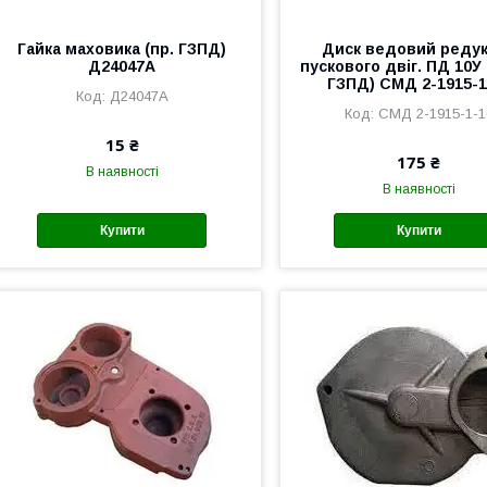
Гайка маховика (пр. ГЗПД)
Диск ведовий реду
Д24047А
пускового двіг. ПД 10У
ГЗПД) СМД 2-1915-1
Д24047А
СМД 2-1915-1-1
15 ₴
175 ₴
В наявності
В наявності
Купити
Купити