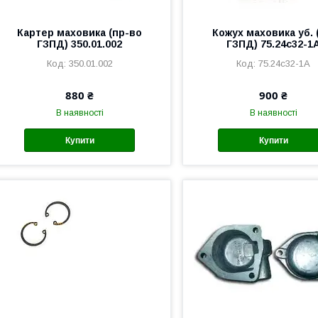
Картер маховика (пр-во
Кожух маховика уб. 
ГЗПД) 350.01.002
ГЗПД) 75.24с32-1
350.01.002
75.24с32-1А
880 ₴
900 ₴
В наявності
В наявності
Купити
Купити