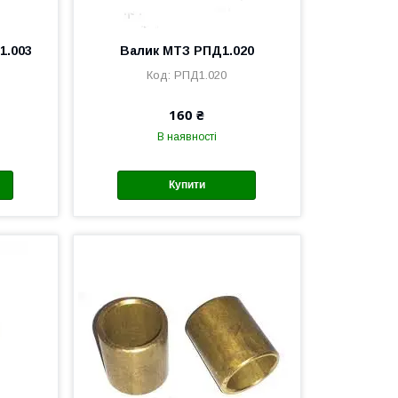
1.003
Валик МТЗ РПД1.020
РПД1.020
160 ₴
В наявності
Купити