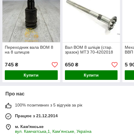
Переходник вала ВОМ 8
Вал ВОМ 8 шліців (стар.
Мех
на 8 шлицов
зразок) МТЗ 70-4202018
ВВП 
745
650
5 9
₴
₴
Купити
Купити
Про нас
100% позитивних з 5 відгуків за рік
Працює з 21.12.2014
м. Кам'янське
вул. Камчатська,1, Кам'янське, Україна