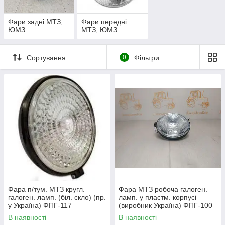
Фари задні МТЗ,
Фари передні
ЮМЗ
МТЗ, ЮМЗ
Сортування
0
Фільтри
Фара п/тум. МТЗ кругл.
Фара МТЗ робоча галоген.
галоген. ламп. (біл. скло) (пр.
ламп. у пластм. корпусі
у Україна) ФПГ-117
(виробник Україна) ФПГ-100
В наявності
В наявності