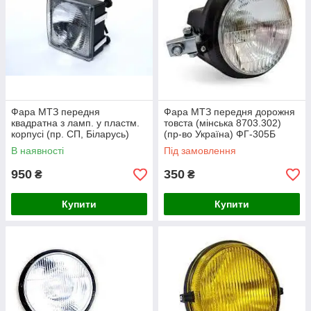
Фара МТЗ передня
Фара МТЗ передня дорожня
квадратна з ламп. у пластм.
товста (мінська 8703.302)
корпусі (пр. СП, Біларусь)
(пр-во Україна) ФГ-305Б
08.7101.000
В наявності
Під замовлення
950
350
₴
₴
Купити
Купити