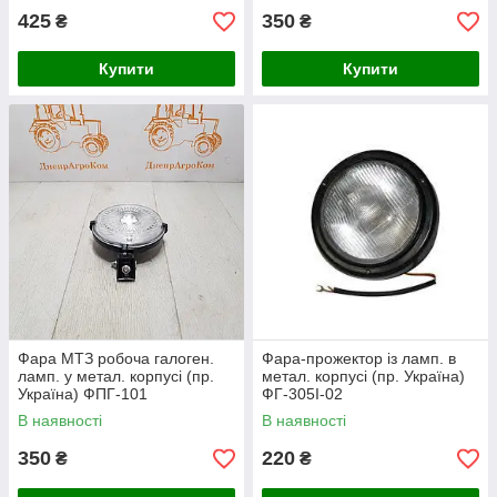
425
350
₴
₴
Купити
Купити
Фара МТЗ робоча галоген.
Фара-прожектор із ламп. в
ламп. у метал. корпусі (пр.
метал. корпусі (пр. Україна)
Україна) ФПГ-101
ФГ-305І-02
В наявності
В наявності
350
220
₴
₴