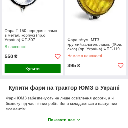
Фара Т 150 передня з ламп.
в метал. корпусі (пр.о
Україна) ФГ-307
Фара п/тум. МТЗ
круглий.галоген. ламп. (Жов.
В наявності
скло) (пр. Україна) ФПГ-119
550
Немає в наявності
₴
395
₴
Купити
Купити фари на трактор ЮМЗ в Україні
Фари ЮМЗ забезпечують не лише освітлення дороги, а й
безпеку під час нічних робіт. Вони складаються з наступних
елементів:
Фарні лампи різного рівня потужності, що
Показати все
перетворюють електричну енергію на світлову.