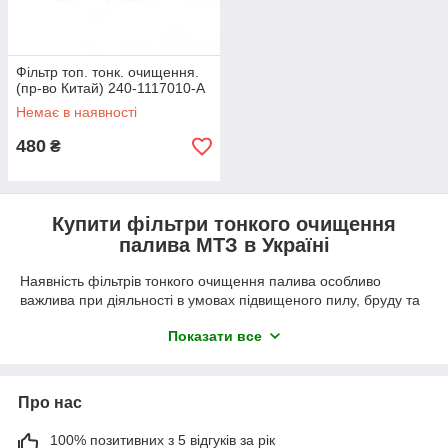
Фільтр топ. тонк. очищення.
(пр-во Китай) 240-1117010-А
Немає в наявності
480
₴
Купити фільтри тонкого очищення
палива МТЗ в Україні
Наявність фільтрів тонкого очищення палива особливо
важлива при діяльності в умовах підвищеного пилу, бруду та
інших забруднень. Вони можуть бути використані як заміна
Показати все
для стандартних фільтрів і як додатковий захист. Принцип їх
дії заснований на використанні спеціальних фыльтруючих
елементів, які затримують механічні домішки, такі як бруд і
іржа розміром від 5 до 10 мікрон. Завдяки цьому запобігає
Про нас
потраплянню забруднень у систему паливоподачі та насос
високого тиску, де вони можуть спричинити непоправні
100% позитивних з 5 відгуків за рік