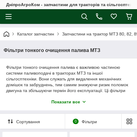
ДніпроАгроКом - запчастини для тракторів та сільгосптехні
Каталог запчастин
Запчастини на трактор МТЗ 80, 82, 8
Фільтри тонкого очищення палива МТЗ
Фільтри тонкого очищення палива є важливою частиною
системи паливоподачі в тракторах МТЗ та іншої
сільгосптехніки. Вони служать для видалення механічних
домішок та забруднень, тим самим знижуючи ризик поломок
двигуна та збільшуючи термін його експлуатації. Ці фільтри
забезпечують очищення палива на стадії його подачі до
Показати все
насоса високого тиску, що дозволяє захистити інжектори та
збільшити їх термін служби.
Сортування
0
Фільтри