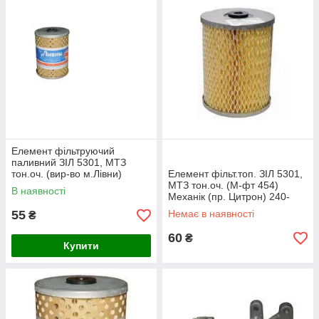
Елемент фільтруючий
паливний ЗІЛ 5301, МТЗ
тон.оч. (вир-во м.Лівни)
Елемент фільт.топ. ЗІЛ 5301,
ЭФТ75А-1117040А
МТЗ тон.оч. (М-фт 454)
В наявності
Механік (пр. Цитрон) 240-
1117030
55
Немає в наявності
₴
60
₴
Купити