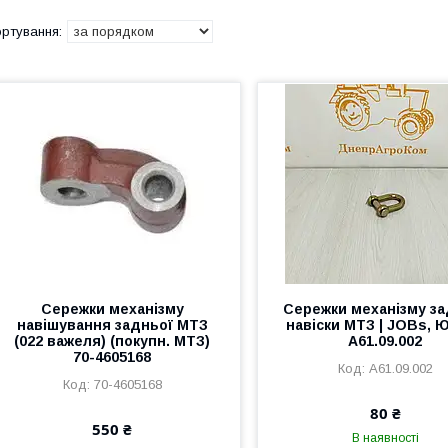
Сережки механізму
Сережки механізму за
навішування задньої МТЗ
навіски МТЗ | JOBs, 
(022 важеля) (покупн. МТЗ)
А61.09.002
70-4605168
А61.09.002
70-4605168
80 ₴
550 ₴
В наявності