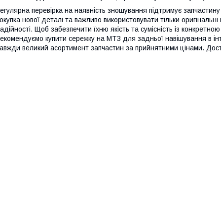
егулярна перевірка на наявність зношування підтримує запчастину 
окупка нової деталі та важливо використовувати тільки оригінальні к
адійності. Щоб забезпечити їхню якість та сумісність із конкретно
екомендуємо купити сережку на МТЗ для задньої навішування в інт
авжди великий асортимент запчастин за прийнятними цінами. Доста