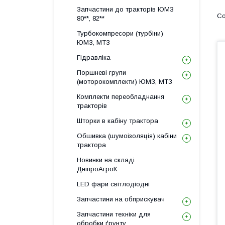
Запчастини до тракторів ЮМЗ
80**, 82**
Турбокомпресори (турбіни)
ЮМЗ, МТЗ
Гідравліка
Поршневі групи
(моторокомплекти) ЮМЗ, МТЗ
Комплекти переобладнання
тракторів
Шторки в кабіну трактора
Обшивка (шумоізоляція) кабіни
трактора
Новинки на складі
ДніпроАгроК
LED фари світлодіодні
Запчастини на обприскувач
Запчастини техніки для
обробки ґрунту