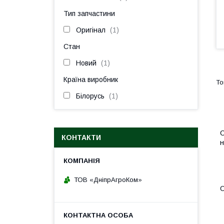
Тип запчастини
Оригінал
1
Стан
Новий
1
Країна виробник
Білорусь
1
С
КОНТАКТИ
н
ТОВ «ДніпрАгроКом»
О