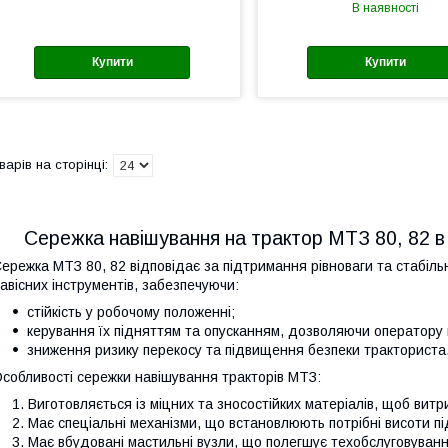
В наявності
Купити
Купити
Сережка навішування на трактор МТЗ 80, 82 в
ережка МТЗ 80, 82 відповідає за підтримання рівноваги та стабільн
авісних інструментів, забезпечуючи:
стійкість у робочому положенні;
керування їх підняттям та опусканням, дозволяючи оператору 
зниження ризику перекосу та підвищення безпеки тракториста
собливості сережки навішування тракторів МТЗ:
Виготовляється із міцних та зносостійких матеріалів, щоб вит
Має спеціальні механізми, що встановлюють потрібні висоти пі
Має вбудовані мастильні вузли, що полегшує техобслуговуванн