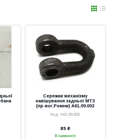
дньої
Сережки механізму
Юбана
навішування задньої МТЗ
(пр-вог.Ромни) А61.09.002
А61.09.002
85 ₴
В наявності