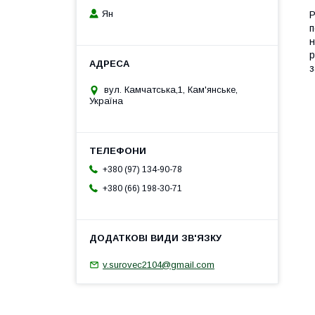
Ян
Р
п
н
р
з
вул. Камчатська,1, Кам'янське,
Україна
+380 (97) 134-90-78
+380 (66) 198-30-71
v.surovec2104@gmail.com