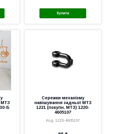
Купити
му
Сережки механізму
 МТЗ
навішування задньої МТЗ
330-Б
1221 (покупн. МТЗ) 1220-
4605107
1220-4605107
95 ₴