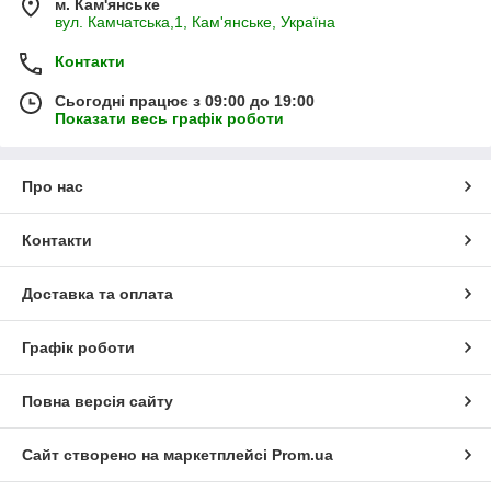
м. Кам'янське
В наявності вироби оригінального білоруського виробництва,
вул. Камчатська,1, Кам'янське, Україна
а також бюджетніші українські, китайські та європейські
аналоги. Усі товари пройшли заводський контроль якості та
Контакти
повністю відповідають ДСТУ.
Сьогодні працює з 09:00 до 19:00
Щоб комплектуючі служили довго та надійно, важливо уважно
Показати весь графік роботи
стежити за їхнім станом та проводити регулярну заміну за
потреби. Вироблення по зовнішньому діаметру або
порушення цілісності компонента - ознаки, що говорять про
Про нас
потребу купівлі нової деталі в каталозі компанії
ДніпроАгроКом.
Контакти
Доставка та оплата
Графік роботи
Повна версія сайту
Сайт створено на маркетплейсі
Prom.ua