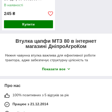
В наявності
245
₴
Купити
Втулка цапфи МТЗ 80 в інтернет
магазині ДніпроАгроКом
Нижня чавунна втулка важлива для ефективної роботи
трактора, адже забезпечує структурну цілісність та
довговічність деталі. Поворотна цапфа провертається на
Показати все
втулках, дозволяючи переднім колесам сільгосптехніки
рухатися у необхідному напрямку.
Кронштейни підтримують висувні кулаки, що регулюють
Про нас
ширину між колесами. Рульова тяга та поворотний важіль
з'єднують механізм з кермової системою
100% позитивних з 5 відгуків за рік
сільськогосподарської техніки МТЗ-80, забезпечуючи
керування напрямком руху.
Працює з 21.12.2014
Купити втулки цапфи МТЗ 80 в Україні