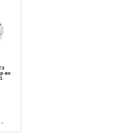
ТЗ
пр-во
А1