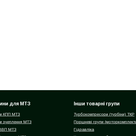
ини для МТЗ
Інши товарні групи
и КПП МТЗ
Турбокомпресори (турбіни) ТКР
и зчеплення МТЗ
Поршневі групи (моторкомплект
 ВВП МТЗ
Гідравліка