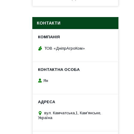
КОНТАКТИ
ТОВ «ДніпрАгроКом»
Ян
вул. Камчатська,1, Кам'янське,
Україна