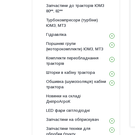
Запчастини до тракторів ЮМЗ
80**, 82**
Турбокомпресори (турбіни)
ЮМЗ, МТЗ
Гідравліка
Поршневі групи
(моторокомплекти) ЮМЗ, МТЗ
Комплекти переобладнання
тракторів
Шторки в кабіну трактора
Обшивка (шумоізоляція) кабіни
трактора
Новинки на складі
ДніпроАгроК
LED фари світлодіодні
Запчастини на обприскувач
Запчастини техніки для
обробки ґрунту