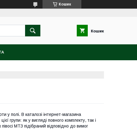
Кошик
Кошик
ТА
ти у полі. В каталозі інтернет-магазина
єї групи: як у вигляді повного комплекту, так і
 півосі МТЗ підібраний відповідно до вимог