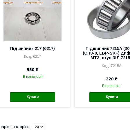
Підшипник 217 (6217)
Підшипник 7215А (30
(СПЗ-9, LBP-SKF) диф.
6217
МТЗ, ступ.ЗІЛ 721
7215А
550 ₴
В наявності
220 ₴
В наявності
Купити
Купити