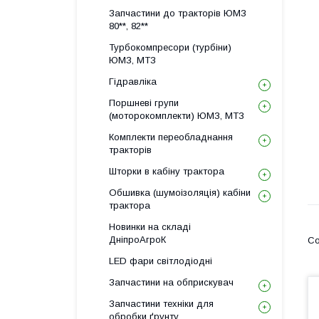
Запчастини до тракторів ЮМЗ
80**, 82**
Турбокомпресори (турбіни)
ЮМЗ, МТЗ
Гідравліка
Поршневі групи
(моторокомплекти) ЮМЗ, МТЗ
Комплекти переобладнання
тракторів
Шторки в кабіну трактора
Обшивка (шумоізоляція) кабіни
трактора
Новинки на складі
ДніпроАгроК
LED фари світлодіодні
Запчастини на обприскувач
Запчастини техніки для
обробки ґрунту