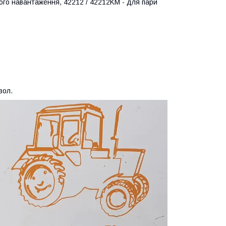
сокого навантаження, 42212 / 42212KM - для пари
зол.