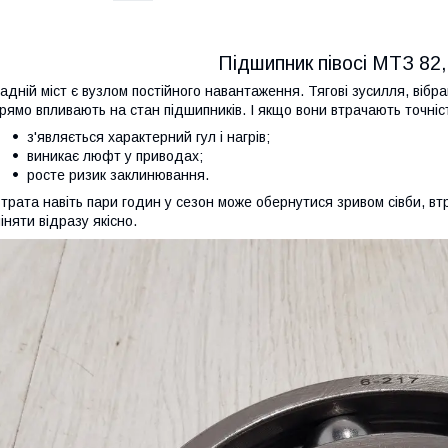
Підшипник півосі МТЗ 82, 
адній міст є вузлом постійного навантаження. Тягові зусилля, вібра
рямо впливають на стан підшипників. І якщо вони втрачають точніст
з'являється характерний гул і нагрів;
виникає люфт у приводах;
росте ризик заклинювання.
трата навіть пари годин у сезон може обернутися зривом сівби, в
іняти відразу якісно.