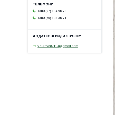
+380 (97) 134-90-78
+380 (66) 198-30-71
v.surovec2104@gmail.com