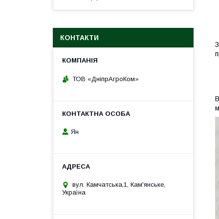
КОНТАКТИ
З
п
ТОВ «ДніпрАгроКом»
В
м
Ян
вул. Камчатська,1, Кам'янське,
Україна