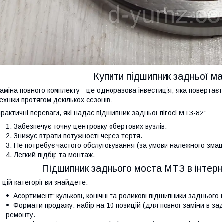
Купити підшипник задньої м
аміна повного комплекту - це одноразова інвестиція, яка повертає
ехніки протягом декількох сезонів.
рактичні переваги, які надає підшипник задньої півосі МТЗ-82:
Забезпечує точну центровку обертових вузлів.
Знижує втрати потужності через тертя.
Не потребує частого обслуговування (за умови належного зма
Легкий підбір та монтаж.
Підшипник заднього моста МТЗ в інтер
 цій категорії ви знайдете:
Асортимент: кулькові, конічні та роликові підшипники заднього
Формати продажу: набір на 10 позицій (для повної заміни в з
ремонту.