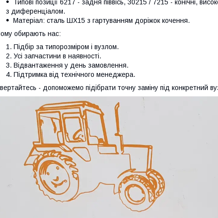
Типові позиції 6217 - задня піввісь, 30215 / 7215 - конічні, ви
з диференціалом.
Матеріал: сталь ШХ15 з гартуванням доріжок кочення.
ому обирають нас:
Підбір за типорозміром і вузлом.
Усі запчастини в наявності.
Відвантаження у день замовлення.
Підтримка від технічного менеджера.
вертайтесь - допоможемо підібрати точну заміну під конкретний ву