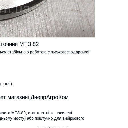
аточини МТЗ 82
ться стабільною роботою сільськогосподарської
щення).
нет магазині ДнепрАгроКом
 моста МТЗ-80, стандартні та посилені.
адньому мосту) або поштучно для вибіркового