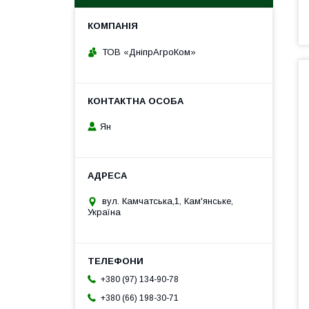
ТОВ «ДніпрАгроКом»
Ян
вул. Камчатська,1, Кам'янське,
Україна
+380 (97) 134-90-78
+380 (66) 198-30-71