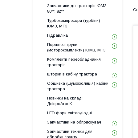
Запчастини до тракторів ЮМЗ
80**, 82**
Турбокомпресори (турбіни)
ЮМЗ, МТЗ
Гідравліка
Поршневі групи
(моторокомплекти) ЮМЗ, МТЗ
Комплекти переобладнання
тракторів
Шторки в кабіну трактора
Обшивка (шумоізоляція) кабіни
трактора
Новинки на складі
ДніпроАгроК
LED фари світлодіодні
Запчастини на обприскувач
Запчастини техніки для
обробки ґрунту