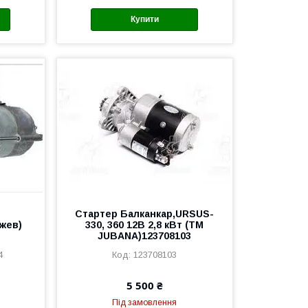
Купити
В
Стартер Балканкар,URSUS-
Ржев)
330, 360 12В 2,8 кВт (ТМ
JUBANA)123708103
4
123708103
5 500 ₴
Під замовлення