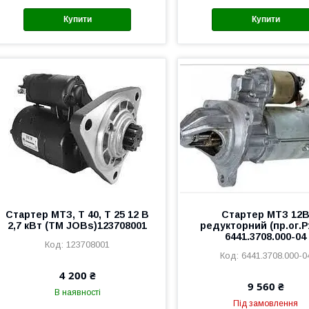
Купити
Купити
Стартер МТЗ, Т 40, Т 25 12 В
Стартер МТЗ 12
2,7 кВт (ТМ JOBs)123708001
редукторний (пр.ог.
6441.3708.000-04
123708001
6441.3708.000-0
4 200 ₴
9 560 ₴
В наявності
Під замовлення