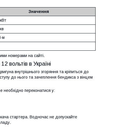
Значення
 кВт
хв
Н·м
ними номерами на сайті.
12 вольтів в Україні
вигуна внутрішнього згоряння та кріпиться до
ступу до нього та зачеплення бендикса з вінцем
де необхідно переконатися у:
икача стартера. Водночас не допускайте
 ладу.