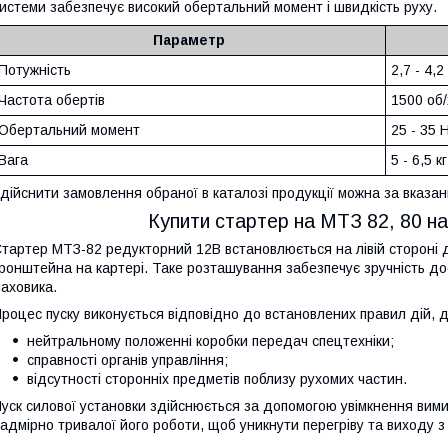
истеми забезпечує високий обертальний момент і швидкість руху.
Параметр
Потужність
2,7 - 4,2
Частота обертів
1500 об/
Обертальний момент
25 - 35 
Вага
5 - 6,5 кг
дійснити замовлення обраної в каталозі продукції можна за вказа
Купити стартер на МТЗ 82, 80 на 
тартер МТЗ-82 редукторний 12В встановлюється на лівій стороні д
ронштейна на картері. Таке розташування забезпечує зручність до
аховика.
роцес пуску виконується відповідно до встановлених правил дій, 
нейтральному положенні коробки передач спецтехніки;
справності органів управління;
відсутності сторонніх предметів поблизу рухомих частин.
уск силової установки здійснюється за допомогою увімкнення вим
адмірно тривалої його роботи, щоб уникнути перегріву та виходу з