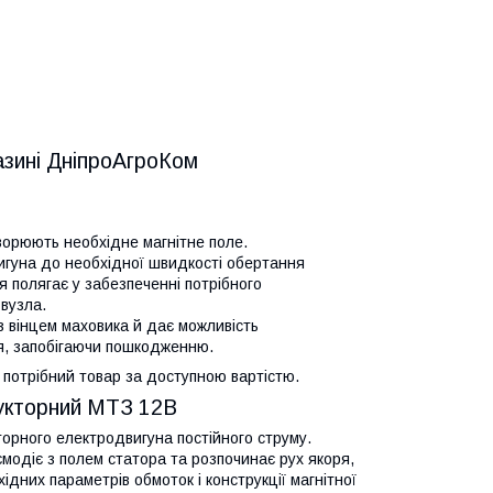
азині ДніпроАгроКом
ворюють необхідне магнітне поле.
игуна до необхідної швидкості обертання
я полягає у забезпеченні потрібного
вузла.
з вінцем маховика й дає можливість
ься, запобігаючи пошкодженню.
потрібний товар за доступною вартістю.
укторний МТЗ 12В
торного електродвигуна постійного струму.
модіє з полем статора та розпочинає рух якоря,
дних параметрів обмоток і конструкції магнітної