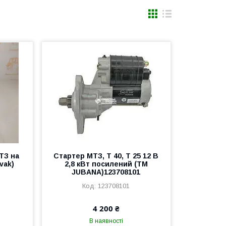
ТЗ на
Стартер МТЗ, Т 40, Т 25 12 В
vak)
2,8 кВт посилений (ТМ
JUBANA)123708101
123708101
4 200 ₴
В наявності