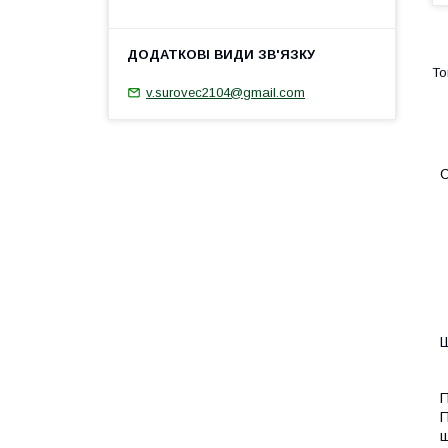
v.surovec2104@gmail.com
С
Ш
П
П
щ