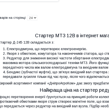
Стартер МТЗ 12В в інтернет маг
тартер Д-245 12В складається з:
Електродвигуна, що перетворює електроенергію.
Якоря з обмоткою, комутатора та наконечників статора, що ст
Редуктор для зниження високої частоти обертання електродв
маховика мотора сільськогосподарської техніки МТЗ. Його функці
передатного числа між валом електродвигуна та вихідним валом 
Бендикс (зубчастої муфти), що зв'язує вихідний вал стартера 
передавати зусилля тільки під час пуску, після чого відключаєт
ирокий асортимент компанії «ДніпроАгроКом» дає змогу придбати 
Найкраща ціна на стартер ред
роцес перетворення енергії ґрунтується на принципі роботи колек
ротікаючий обмотками якоря струм створює магнітне поле, що взає
о передається через редуктор на вихідний вал вузла. Підбір необхі