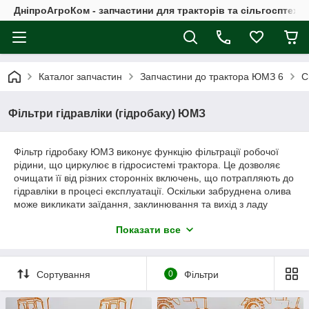
ДніпроАгроКом - запчастини для тракторів та сільгосптехні
Каталог запчастин
Запчастини до трактора ЮМЗ 6
С
Фільтри гідравліки (гідробаку) ЮМЗ
Фільтр гідробаку ЮМЗ виконує функцію фільтрації робочої
рідини, що циркулює в гідросистемі трактора. Це дозволяє
очищати її від різних сторонніх включень, що потрапляють до
гідравліки в процесі експлуатації. Оскільки забруднена олива
може викликати заїдання, заклинювання та вихід з ладу
гідравлічних компонентів (насосів, клапанів, гідроциліндрів),
Показати все
цей процес забезпечує їх захист від пошкоджень.
Сортування
0
Фільтри