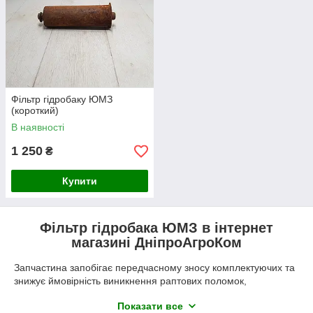
Фільтр гідробаку ЮМЗ
(короткий)
В наявності
1 250
₴
Купити
Фільтр гідробака ЮМЗ в інтернет
магазині ДніпроАгроКом
Запчастина запобігає передчасному зносу комплектуючих та
знижує ймовірність виникнення раптових поломок,
гарантуючи довговічність гідравліки.
Показати все
Фільтри гідробака, що використовуються на