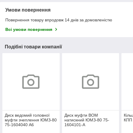
Умови повернення
Повернення товару впродовж 14 днів за домовленістю
Всі умови повернення
Подібні товари компанії
Диск ведомий головної
Диск муфти ВОМ
Кіль
муфти зчеплення ЮМЗ-80
натискний ЮМЗ-80 75-
КПП
75-1604040 А6
1604101-А