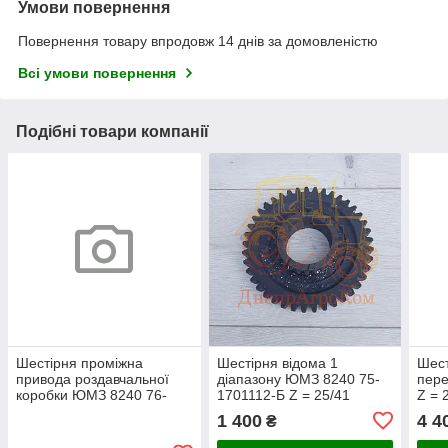
Умови повернення
Повернення товару впродовж 14 днів за домовленістю
Всі умови повернення
Подібні товари компанії
Шестірня проміжна
Шестірня відома 1
Шест
привода роздавчальної
діапазону ЮМЗ 8240 75-
пер
коробки ЮМЗ 8240 76-
1701112-Б Z = 25/41
Z = 
1802081 Z41
1 400
4 4
₴