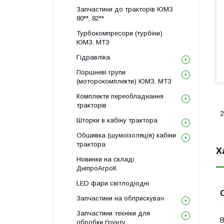
Запчастини до тракторів ЮМЗ
80**, 82**
Турбокомпресори (турбіни)
ЮМЗ, МТЗ
Гідравліка
Поршневі групи
(моторокомплекти) ЮМЗ, МТЗ
Комплекти переобладнання
тракторів
2
Шторки в кабіну трактора
Обшивка (шумоізоляція) кабіни
трактора
Х
Новинки на складі
ДніпроАгроК
LED фари світлодіодні
Запчастини на обприскувач
Запчастини техніки для
В
обробки ґрунту