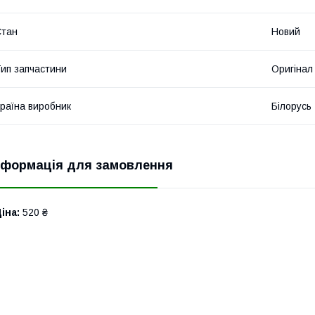
Стан
Новий
ип запчастини
Оригінал
раїна виробник
Білорусь
нформація для замовлення
іна:
520 ₴