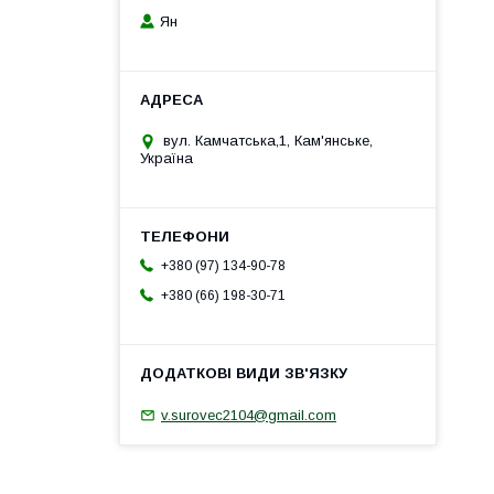
Ян
вул. Камчатська,1, Кам'янське,
Україна
+380 (97) 134-90-78
+380 (66) 198-30-71
v.surovec2104@gmail.com