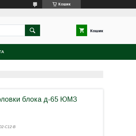
Кошик
Кошик
ТА
оловки блока д-65 ЮМЗ
02-С12-В