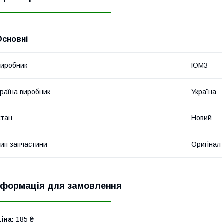
Основні
иробник
ЮМЗ
раїна виробник
Україна
Стан
Новий
ип запчастини
Оригінал
нформація для замовлення
іна:
185 ₴