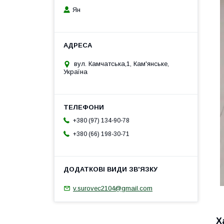
Ян
вул. Камчатська,1, Кам'янське,
Україна
+380 (97) 134-90-78
+380 (66) 198-30-71
v.surovec2104@gmail.com
Х