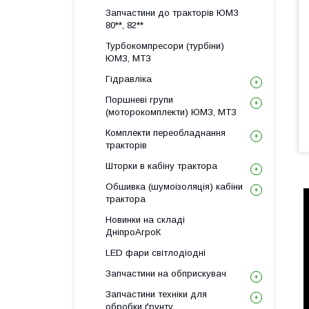
Запчастини до тракторів ЮМЗ
80**, 82**
Турбокомпресори (турбіни)
ЮМЗ, МТЗ
Гідравліка
Поршневі групи
(моторокомплекти) ЮМЗ, МТЗ
Комплекти переобладнання
тракторів
Шторки в кабіну трактора
Обшивка (шумоізоляція) кабіни
трактора
Новинки на складі
ДніпроАгроК
LED фари світлодіодні
Запчастини на обприскувач
Запчастини техніки для
обробки ґрунту