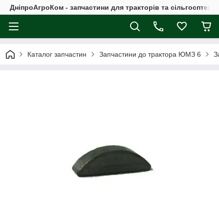
ДніпроАгроКом - запчастини для тракторів та сільгосптехні
Каталог запчастин
Запчастини до трактора ЮМЗ 6
З