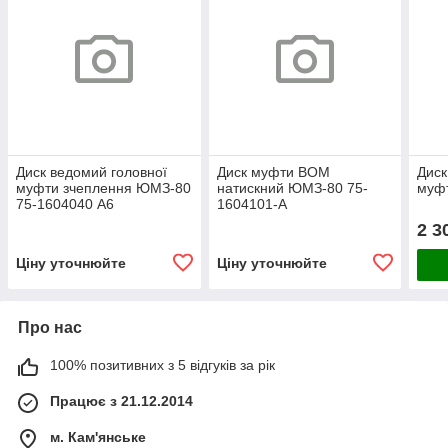
Диск ведомий головної
Диск муфти ВОМ
Диск
муфти зчеплення ЮМЗ-80
натискний ЮМЗ-80 75-
муф
75-1604040 А6
1604101-А
2 3
Ціну уточнюйте
Ціну уточнюйте
Про нас
100% позитивних з 5 відгуків за рік
Працює з 21.12.2014
м. Кам'янське