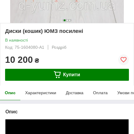
Диски (кошик) ЮМЗ посилені
В наявності
Код: 75-1604080-А1
Роздріб
10 200
₴
Купити
Опис
Характеристики
Доставка
Оплата
Умови п
Опис