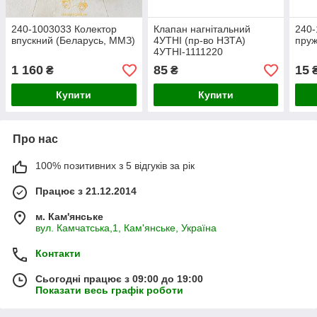
240-1003033 Колектор
Клапан нагнітальний
240
впускний (Беларусь, ММЗ)
4УТНІ (пр-во НЗТА)
пруж
4УТНІ-1111220
1 160
85
15
₴
₴
Купити
Купити
Про нас
100% позитивних з 5 відгуків за рік
Працює з 21.12.2014
м. Кам'янське
вул. Камчатська,1, Кам'янське, Україна
Контакти
Сьогодні працює з 09:00 до 19:00
Показати весь графік роботи