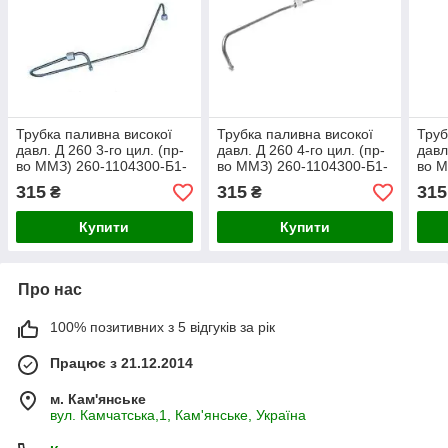
Трубка паливна високої
Трубка паливна високої
Труб
давл. Д 260 3-го цил. (пр-
давл. Д 260 4-го цил. (пр-
давл
во ММЗ) 260-1104300-Б1-
во ММЗ) 260-1104300-Б1-
во М
03
04
05
315
315
315
₴
₴
Купити
Купити
Про нас
100% позитивних з 5 відгуків за рік
Працює з 21.12.2014
м. Кам'янське
вул. Камчатська,1, Кам'янське, Україна