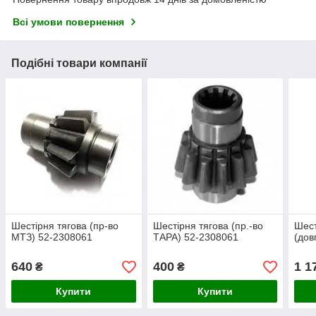
Всі умови повернення
Подібні товари компанії
Шестірня тягова (пр-во
Шестірня тягова (пр.-во
Шест
МТЗ) 52-2308061
ТАРА) 52-2308061
(дов
640
400
1 1
₴
₴
Купити
Купити