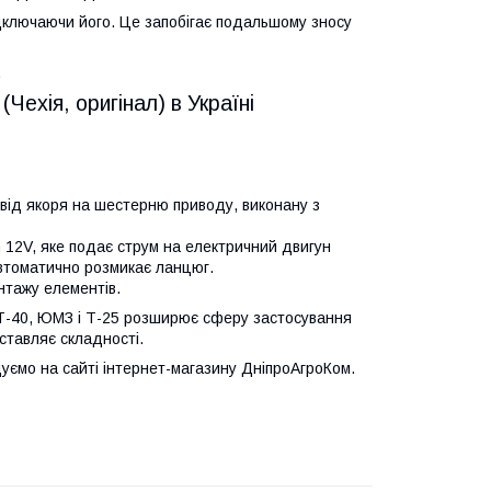
ідключаючи його. Це запобігає подальшому зносу
.
ехія, оригінал) в Україні
 від якоря на шестерню приводу, виконану з
 12V, яке подає струм на електричний двигун
 автоматично розмикає ланцюг.
нтажу елементів.
, Т-40, ЮМЗ і Т-25 розширює сферу застосування
ставляє складності.
ємо на сайті інтернет-магазину ДніпроАгроКом.