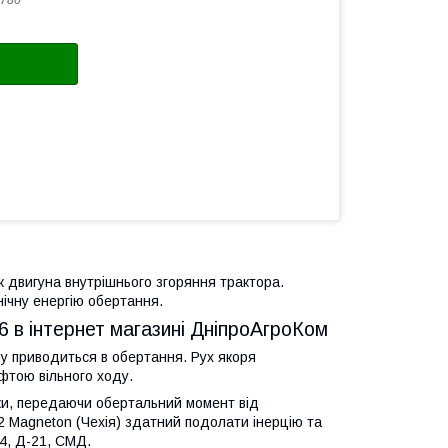
780
 двигуна внутрішнього згоряння трактора.
ічну енергію обертання.
 в інтернет магазині ДніпроАгроКом
му приводиться в обертання. Рух якоря
фтою вільного ходу.
ки, передаючи обертальний момент від
2 Magneton (Чехія) здатний подолати інерцію та
4, Д-21, СМД.