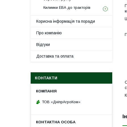
П
Килимки ЕВА до тракторів
к
Ц
Корисна інформація та поради
Про компанію
П
Відгуки
Доставка та оплата
КОНТАКТИ
С
с
К
ТОВ «ДніпрАгроКом»
І