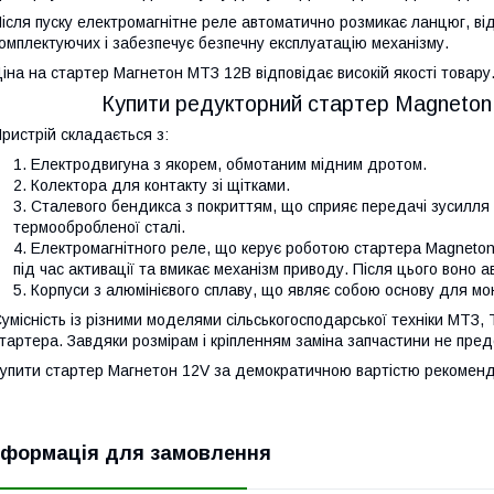
ісля пуску електромагнітне реле автоматично розмикає ланцюг, в
омплектуючих і забезпечує безпечну експлуатацію механізму.
іна на стартер Магнетон МТЗ 12В відповідає високій якості товару
Купити редукторний стартер Magneton (Ч
ристрій складається з:
Електродвигуна з якорем, обмотаним мідним дротом.
Колектора для контакту зі щітками.
Сталевого бендикса з покриттям, що сприяє передачі зусилля
термообробленої сталі.
Електромагнітного реле, що керує роботою стартера Magneton
під час активації та вмикає механізм приводу. Після цього воно
Корпуси з алюмінієвого сплаву, що являє собою основу для мо
умісність із різними моделями сільськогосподарської техніки МТЗ
тартера. Завдяки розмірам і кріпленням заміна запчастини не пред
упити стартер Магнетон 12V за демократичною вартістю рекоменду
нформація для замовлення