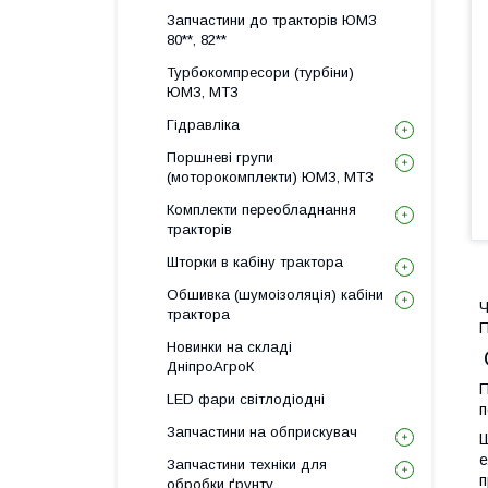
Запчастини до тракторів ЮМЗ
80**, 82**
Турбокомпресори (турбіни)
ЮМЗ, МТЗ
Гідравліка
Поршневі групи
(моторокомплекти) ЮМЗ, МТЗ
Комплекти переобладнання
тракторів
Шторки в кабіну трактора
Обшивка (шумоізоляція) кабіни
Ч
трактора
П
Новинки на складі
ДніпроАгроК
П
LED фари світлодіодні
п
Запчастини на обприскувач
Ш
е
Запчастини техніки для
п
обробки ґрунту