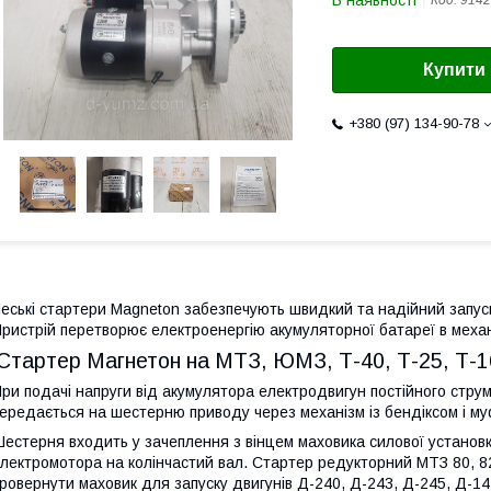
В наявності
Код:
9142
Купити
+380 (97) 134-90-78
еські стартери Magneton забезпечують швидкий та надійний запуск
ристрій перетворює електроенергію акумуляторної батареї в механ
Стартер Магнетон на МТЗ, ЮМЗ, Т-40, Т-25, Т-16
ри подачі напруги від акумулятора електродвигун постійного стру
ередається на шестерню приводу через механізм із бендіксом і му
естерня входить у зачеплення з вінцем маховика силової установ
лектромотора на колінчастий вал. Стартер редукторний МТЗ 80, 8
ровернути маховик для запуску двигунів Д-240, Д-243, Д-245, Д-14