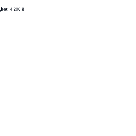
іна:
4 200 ₴