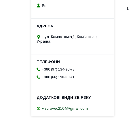
Ян
Ц
вул. Камчатська,1, Кам'янське,
Україна
+380 (97) 134-90-78
+380 (66) 198-30-71
v.surovec2104@gmail.com