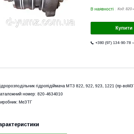
В наявності
Код:
820-
Купити
+380 (97) 134-90-78
ідророзподільник гідропідіймача МТЗ 822, 922, 923, 1221 (пр-воМ
аталожний номер: 820-4634010
иробник: МеЗТГ
арактеристики