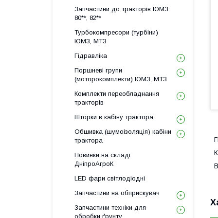
Запчастини до тракторів ЮМЗ
80**, 82**
Турбокомпресори (турбіни)
ЮМЗ, МТЗ
Гідравліка
Поршневі групи
(моторокомплекти) ЮМЗ, МТЗ
Комплекти переобладнання
тракторів
Шторки в кабіну трактора
Обшивка (шумоізоляція) кабіни
Г
трактора
К
Новинки на складі
ДніпроАгроК
В
LED фари світлодіодні
Запчастини на обприскувач
Х
Запчастини техніки для
обробки ґрунту