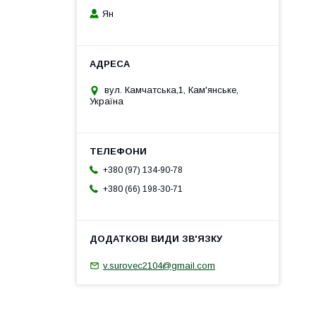
Ян
вул. Камчатська,1, Кам'янське,
Україна
+380 (97) 134-90-78
+380 (66) 198-30-71
v.surovec2104@gmail.com