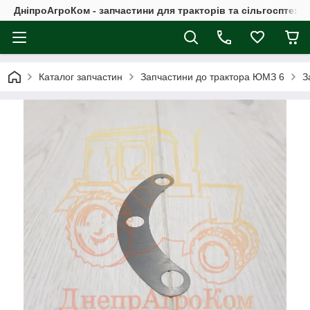
ДніпроАгроКом - запчастини для тракторів та сільгосптехні
Каталог запчастин
Запчастини до трактора ЮМЗ 6
З