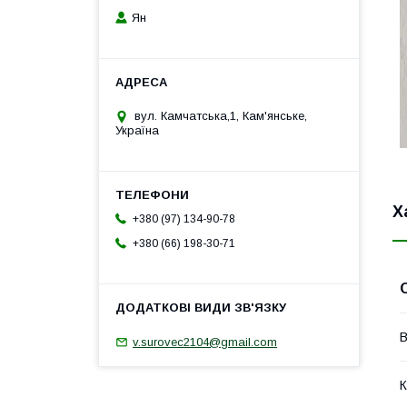
Ян
вул. Камчатська,1, Кам'янське,
Україна
Х
+380 (97) 134-90-78
+380 (66) 198-30-71
В
v.surovec2104@gmail.com
К