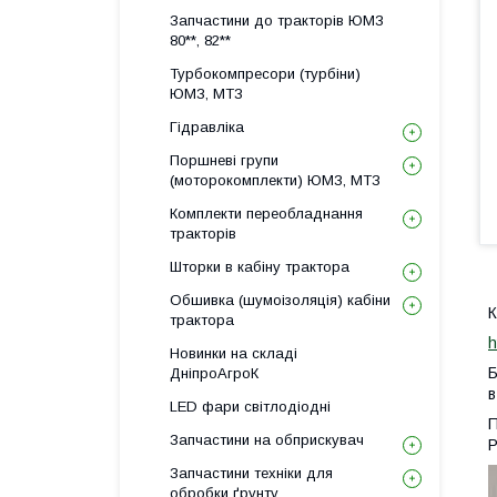
Запчастини до тракторів ЮМЗ
80**, 82**
Турбокомпресори (турбіни)
ЮМЗ, МТЗ
Гідравліка
Поршневі групи
(моторокомплекти) ЮМЗ, МТЗ
Комплекти переобладнання
тракторів
Шторки в кабіну трактора
Обшивка (шумоізоляція) кабіни
К
трактора
h
Новинки на складі
Б
ДніпроАгроК
в
LED фари світлодіодні
П
Запчастини на обприскувач
Р
Запчастини техніки для
обробки ґрунту