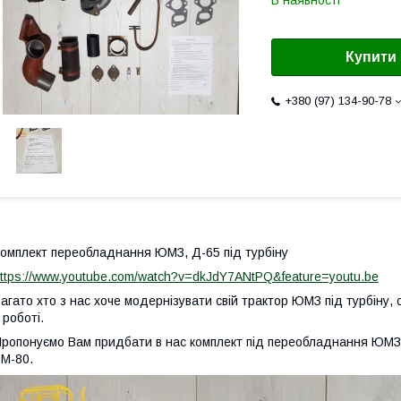
В наявності
Купити
+380 (97) 134-90-78
омплект переобладнання ЮМЗ, Д-65 під турбіну
ttps://www.youtube.com/watch?v=dkJdY7ANtPQ&feature=youtu.be
агато хто з нас хоче модернізувати свій трактор ЮМЗ під турбіну,
 роботі.
ропонуємо Вам придбати в нас комплект під переобладнання ЮМЗ н
М-80.