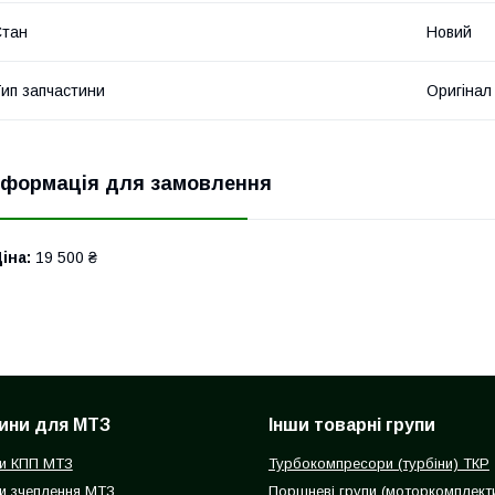
Стан
Новий
ип запчастини
Оригінал
нформація для замовлення
іна:
19 500 ₴
ини для МТЗ
Інши товарні групи
и КПП МТЗ
Турбокомпресори (турбіни) ТКР
и зчеплення МТЗ
Поршневі групи (моторкомплект