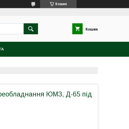
Кошик
Кошик
ТА
реобладнання ЮМЗ, Д-65 під