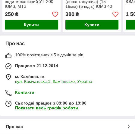
води механічний УТ-200
(довантажувача) (15-
ЮМЗ 
ЮМЗ, МТЗ
16мм) (5 відп.) ЮМЗ 40-
4605104
250
380
1 5
₴
₴
Купити
Купити
Про нас
100% позитивних з 5 відгуків за рік
Працює з 21.12.2014
м. Кам'янське
вул. Камчатська,1, Кам'янське, Україна
Контакти
Сьогодні працює з 09:00 до 19:00
Показати весь графік роботи
Про нас