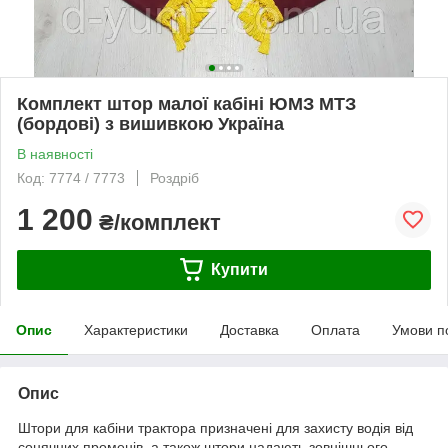
Комплект штор малої кабіні ЮМЗ МТЗ
(бордові) з вишивкою Україна
В наявності
Код: 7774 / 7773
Роздріб
1 200
₴/комплект
Купити
Опис
Характеристики
Доставка
Оплата
Умови п
Опис
Штори для кабіни трактора призначені для захисту водія від
сонячних променів, а також штори надають зовнішнього