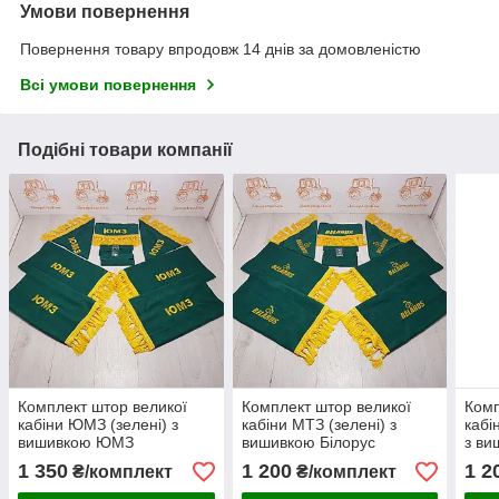
Умови повернення
Повернення товару впродовж 14 днів за домовленістю
Всі умови повернення
Подібні товари компанії
Комплект штор великої
Комплект штор великої
Комп
кабіни ЮМЗ (зелені) з
кабіни МТЗ (зелені) з
кабі
вишивкою ЮМЗ
вишивкою Білорус
з ви
1 350
1 200
1 2
₴/комплект
₴/комплект