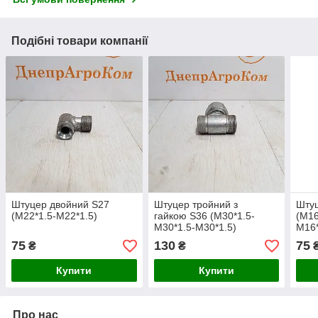
Подібні товари компанії
Штуцер двойний S27
Штуцер тройний з
Шту
(M22*1.5-M22*1.5)
гайкою S36 (M30*1.5-
(M16
M30*1.5-M30*1.5)
M16*
75
130
75
₴
₴
Купити
Купити
Про нас