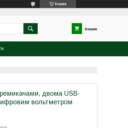
Кошик
Кошик
ТА
перемикачами, двома USB-
цифровим вольтметром