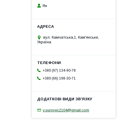
Ян
вул. Камчатська,1, Кам'янське,
Україна
+380 (97) 134-90-78
+380 (66) 198-30-71
v.surovec2104@gmail.com