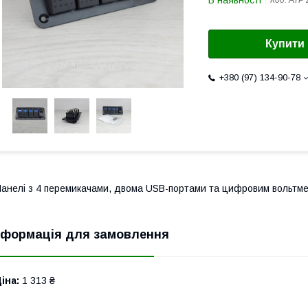
В наявності
Код:
АТР 
Купити
+380 (97) 134-90-78
анелі з 4 перемикачами, двома USB-портами та цифровим вольтм
нформація для замовлення
іна:
1 313 ₴