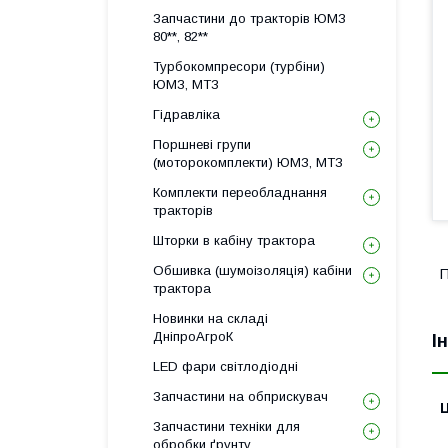
Запчастини до тракторів ЮМЗ
80**, 82**
Турбокомпресори (турбіни)
ЮМЗ, МТЗ
Гідравліка
Поршневі групи
(моторокомплекти) ЮМЗ, МТЗ
Комплекти переобладнання
тракторів
Шторки в кабіну трактора
Обшивка (шумоізоляція) кабіни
П
трактора
Новинки на складі
ДніпроАгроК
І
LED фари світлодіодні
Запчастини на обприскувач
Ц
Запчастини техніки для
обробки ґрунту