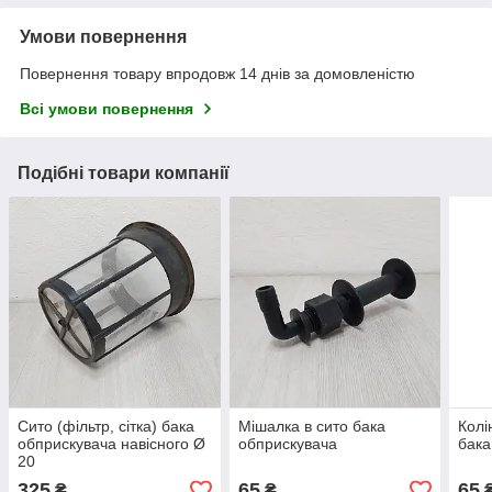
Умови повернення
Повернення товару впродовж 14 днів за домовленістю
Всі умови повернення
Подібні товари компанії
Сито (фільтр, сітка) бака
Мішалка в сито бака
Колі
обприскувача навісного Ø
обприскувача
бака
20
325
65
65
₴
₴