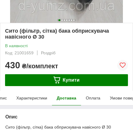
Сито (фільтр, сітка) бака обприскувача
навісного Ø 30
В наявності
Код: 21001659
Роздріб
430
₴/комплект
Купити
пис
Характеристики
Доставка
Оплата
Умови пове
Опис
Сито (фільтр, сітка) бака обприскувача навісного Ø 30