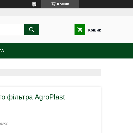
Кошик
Кошик
ТА
го фільтра AgroPlast
8290