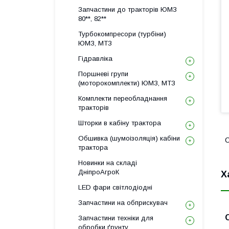
Запчастини до тракторів ЮМЗ
80**, 82**
Турбокомпресори (турбіни)
ЮМЗ, МТЗ
Гідравліка
Поршневі групи
(моторокомплекти) ЮМЗ, МТЗ
Комплекти переобладнання
тракторів
Шторки в кабіну трактора
Обшивка (шумоізоляція) кабіни
С
трактора
Новинки на складі
ДніпроАгроК
Х
LED фари світлодіодні
Запчастини на обприскувач
Запчастини техніки для
обробки ґрунту