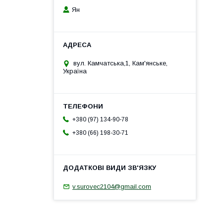
Ян
вул. Камчатська,1, Кам'янське,
Україна
+380 (97) 134-90-78
+380 (66) 198-30-71
v.surovec2104@gmail.com