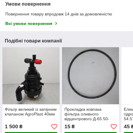
Умови повернення
Повернення товару впродовж 14 днів за домовленістю
Всі умови повернення
Подібні товари компанії
Фільтр великий із запірним
Прокладка ковпака
Елем
клапаном AgroPlast 40мм
фільтра оливного
гідр
відцентрового Д-65 50-
54.5
1404059-Б ЮМЗ
1 500
15
45
₴
₴