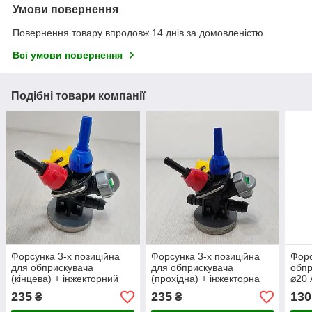
Умови повернення
Повернення товару впродовж 14 днів за домовленістю
Всі умови повернення
Подібні товари компанії
Форсунка 3-х позиційна
Форсунка 3-х позиційна
Форс
для обприскувача
для обприскувача
обпр
(кінцева) + інжекторний
(прохідна) + інжекторна
⌀20 
235
235
130
₴
₴