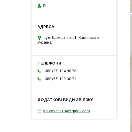
Ян
вул. Камчатська,1, Кам'янське,
Україна
+380 (97) 134-90-78
+380 (66) 198-30-71
v.surovec2104@gmail.com