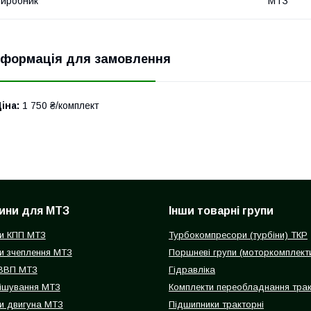
иробник
МТЗ
нформація для замовлення
іна:
1 750 ₴/комплект
ини для МТЗ
Інши товарні групи
и КПП МТЗ
Турбокомпресори (турбіни) ТКР
и зчеплення МТЗ
Поршневі групи (моторкомплект
 ВВП МТЗ
Гідравліка
ішування МТЗ
Комплекти переобладнання трак
и двигуна МТЗ
Підшипники тракторні