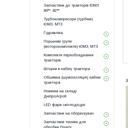
Запчастини до тракторів ЮМЗ
80**, 82**
Турбокомпресори (турбіни)
ЮМЗ, МТЗ
Гідравліка
Поршневі групи
(моторокомплекти) ЮМЗ, МТЗ
Комплекти переобладнання
тракторів
Шторки в кабіну трактора
Обшивка (шумоізоляція) кабіни
З
трактора
Новинки на складі
ДніпроАгроК
LED фари світлодіодні
Запчастини на обприскувач
Запчастини техніки для
обробки ґрунту