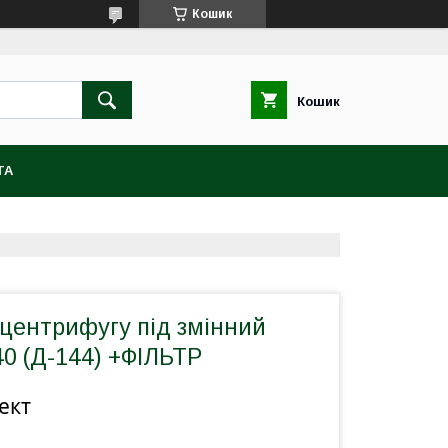
Кошик
Кошик
ТА
 центрифугу під змінний
40 (Д-144) +ФІЛЬТР
ект