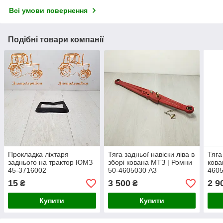
Всі умови повернення
Подібні товари компанії
Прокладка ліхтаря
Тяга задньої навіски ліва в
Тяга
заднього на трактор ЮМЗ
зборі кована МТЗ | Ромни
кова
45-3716002
50-4605030 А3
460
15
3 500
2 9
₴
₴
Купити
Купити