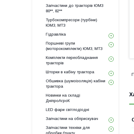
Запчастини до тракторів ЮМЗ
80**, 82**
Турбокомпресори (турбіни)
ЮМЗ, МТЗ
Гідравліка
Поршневі групи
(моторокомплекти) ЮМЗ, МТЗ
Комплекти переобладнання
тракторів
Шторки в кабіну трактора
П
Обшивка (шумоізоляція) кабіни
трактора
Х
Новинки на складі
ДніпроАгроК
LED фари світлодіодні
Запчастини на обприскувач
Запчастини техніки для
обробки ґрунту