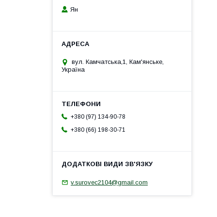
Ян
вул. Камчатська,1, Кам'янське,
Україна
+380 (97) 134-90-78
+380 (66) 198-30-71
v.surovec2104@gmail.com