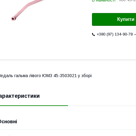
В наявності
Код:
45-3
Купити
+380 (97) 134-90-78
едаль гальма лівого ЮМЗ 45-3503021 у зборі
арактеристики
Основні