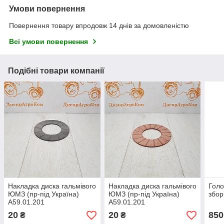
Умови повернення
Повернення товару впродовж 14 днів за домовленістю
Всі умови повернення
Подібні товари компанії
Накладка диска гальмівого
Накладка диска гальмівого
Голо
ЮМЗ (пр-під Україна)
ЮМЗ (пр-під Україна)
збор
А59.01.201
А59.01.201
20
20
850
₴
₴