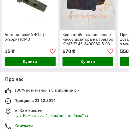
Болт паливний Ф14 (2
Кронштейн встановлення
Прив
отвори) ЮМЗ
насос дозатора на трактор
доза
ЮМЗ ⁇ 45-3400030 В-03
з ма
45Т-
15
670
550
₴
₴
Купити
Купити
Про нас
100% позитивних з 5 відгуків за рік
Працює з 21.12.2014
м. Кам'янське
вул. Камчатська,1, Кам'янське, Україна
Контакти