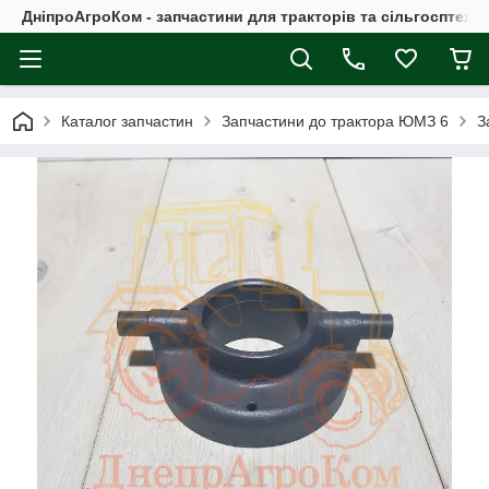
ДніпроАгроКом - запчастини для тракторів та сільгосптехні
Каталог запчастин
Запчастини до трактора ЮМЗ 6
З