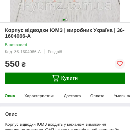
Корпус відводки ЮМЗ | виробник Україна | 36-
1604066-А
В наявності
Код: 36-1604066-А
Роздріб
550
₴
Купити
Опис
Характеристики
Доставка
Оплата
Умови п
Опис
Корпус відводки ЮМЗ входить у механізм вимикання
зчеплення трактора ЮМЗ і сідає на спеціальний кронштейн,