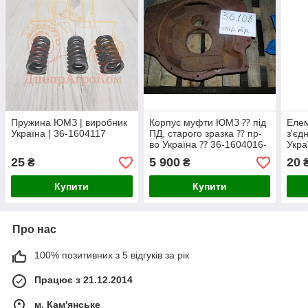
Пружина ЮМЗ | виробник
Корпус муфти ЮМЗ ⁇ під
Елем
Україна | 36-1604117
ПД, старого зразка ⁇ пр-
з'єд
во Україна ⁇ 36-1604016-
Укра
Б3
25
5 900
20
₴
₴
Купити
Купити
Про нас
100% позитивних з 5 відгуків за рік
Працює з 21.12.2014
м. Кам'янське