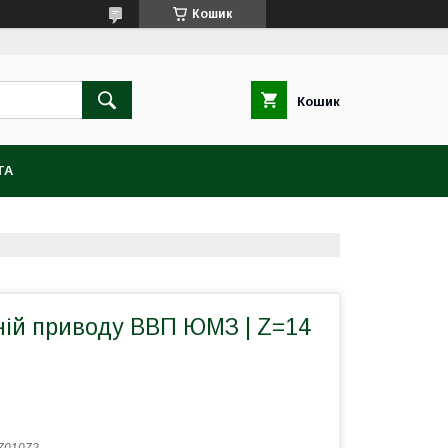
Кошик
Кошик
ТА
ній приводу ВВП ЮМЗ | Z=14