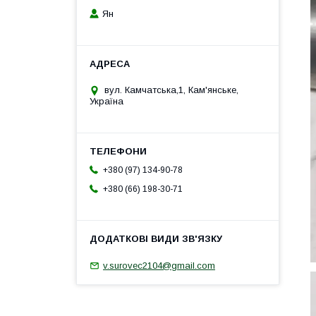
Ян
вул. Камчатська,1, Кам'янське,
Україна
+380 (97) 134-90-78
+380 (66) 198-30-71
v.surovec2104@gmail.com