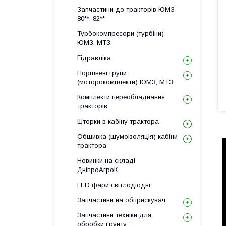
Запчастини до тракторів ЮМЗ
80**, 82**
Турбокомпресори (турбіни)
ЮМЗ, МТЗ
Гідравліка
Поршневі групи
(моторокомплекти) ЮМЗ, МТЗ
Комплекти переобладнання
тракторів
Шторки в кабіну трактора
Обшивка (шумоізоляція) кабіни
трактора
Новинки на складі
ДніпроАгроК
LED фари світлодіодні
Запчастини на обприскувач
Запчастини техніки для
обробки ґрунту