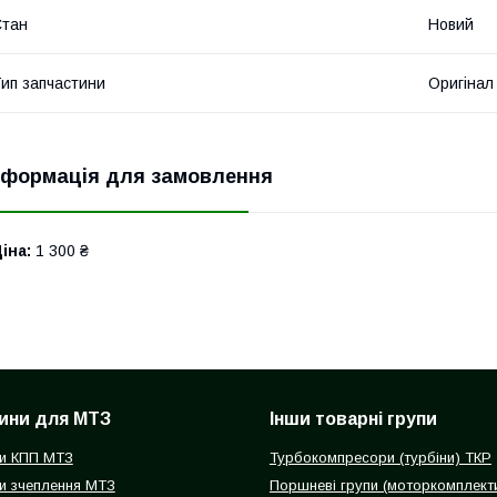
Стан
Новий
ип запчастини
Оригінал
нформація для замовлення
іна:
1 300 ₴
ини для МТЗ
Інши товарні групи
и КПП МТЗ
Турбокомпресори (турбіни) ТКР
и зчеплення МТЗ
Поршневі групи (моторкомплект