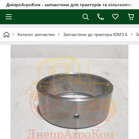
ДніпроАгроКом - запчастини для тракторів та сільгосптехні
Каталог запчастин
Запчастини до трактора ЮМЗ 6
З