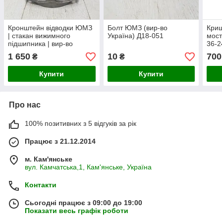
Кронштейн відводки ЮМЗ
Болт ЮМЗ (вир-во
Кри
| стакан вижимного
Україна) Д18-051
мост
підшипника | вир-во
36-
Україна | 36-1604028
1 650
10
700
₴
₴
Купити
Купити
Про нас
100% позитивних з 5 відгуків за рік
Працює з 21.12.2014
м. Кам'янське
вул. Камчатська,1, Кам'янське, Україна
Контакти
Сьогодні працює з 09:00 до 19:00
Показати весь графік роботи