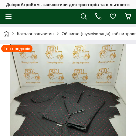
ДніпроАгроКом - запчастини для тракторів та сільгосптехні
Каталог запчастин
Обшивка (шумоізоляція) кабіни трак
Топ продажів