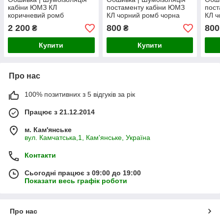
кабіни ЮМЗ КЛ
постаменту кабіни ЮМЗ
пост
коричневий ромб
КЛ чорний ромб чорна
КЛ ч
коричнева нитка
нитка
нитк
2 200
800
800
₴
₴
Купити
Купити
Про нас
100% позитивних з 5 відгуків за рік
Працює з 21.12.2014
м. Кам'янське
вул. Камчатська,1, Кам'янське, Україна
Контакти
Сьогодні працює з 09:00 до 19:00
Показати весь графік роботи
Про нас