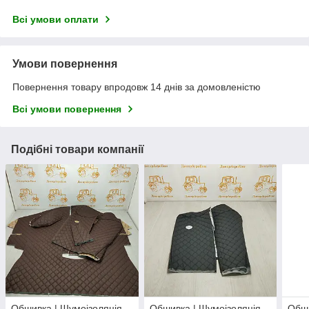
Всі умови оплати
Умови повернення
Повернення товару впродовж 14 днів за домовленістю
Всі умови повернення
Подібні товари компанії
Обшивка | Шумоізоляція
Обшивка | Шумоізоляція
Обши