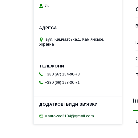
Ян
В
вул. Камчатська,1, Кам'янське,
К
Україна
+380 (97) 134-90-78
Т
+380 (66) 198-30-71
І
v.surovec2104@gmail.com
Ц