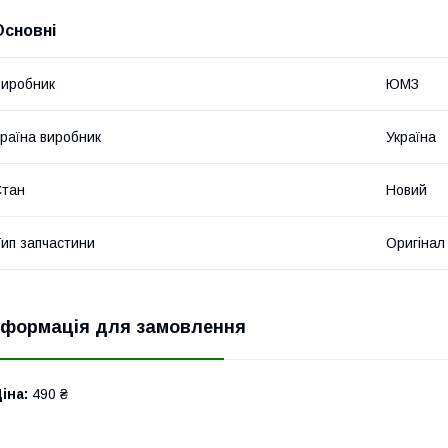
Основні
иробник
ЮМЗ
раїна виробник
Україна
Стан
Новий
ип запчастини
Оригінал
нформація для замовлення
іна:
490 ₴