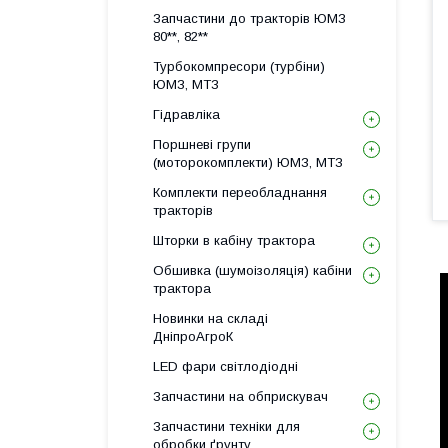
Запчастини до тракторів ЮМЗ
80**, 82**
Турбокомпресори (турбіни)
ЮМЗ, МТЗ
Гідравліка
Поршневі групи
(моторокомплекти) ЮМЗ, МТЗ
Комплекти переобладнання
тракторів
Шторки в кабіну трактора
Обшивка (шумоізоляція) кабіни
трактора
Новинки на складі
ДніпроАгроК
LED фари світлодіодні
Запчастини на обприскувач
Запчастини техніки для
обробки ґрунту