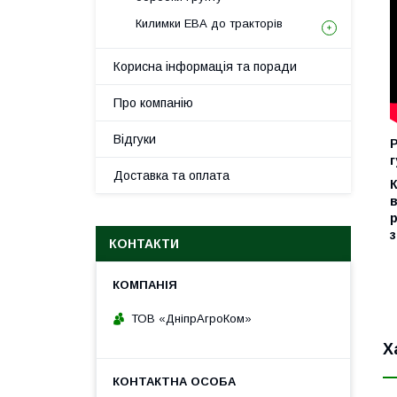
Килимки ЕВА до тракторів
Корисна інформація та поради
Про компанію
Відгуки
Р
г
Доставка та оплата
К
в
р
з
КОНТАКТИ
ТОВ «ДніпрАгроКом»
Х