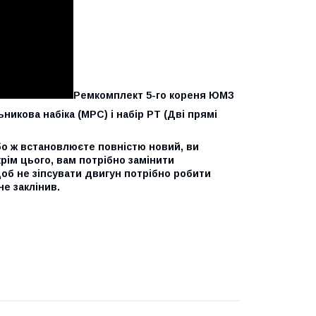
Ремкомплект 5-го кореня ЮМЗ
икова набіка (МРС) і набір РТ (Дві прямі
бо ж встановлюєте повністю новий, ви
крім цього, вам потрібно замінити
щоб не зіпсувати двигун потрібно робити
не заклінив.