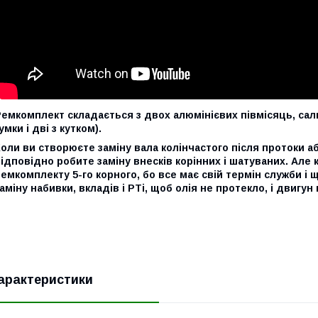
емкомплект складається з двох алюмінієвих півмісяць, сальн
умки і дві з кутком).
оли ви створюєте заміну вала колінчастого після протоки а
ідповідно робите заміну внесків корінних і шатуваних. Але 
емкомплекту 5-го корного, бо все має свій термін служби і 
аміну набивки, вкладів і РТі, щоб олія не протекло, і двигун 
арактеристики