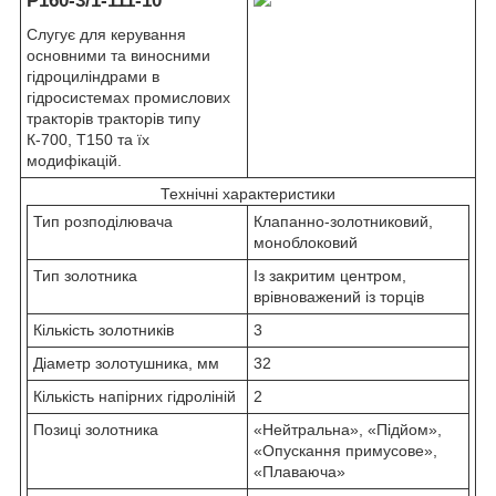
Р160-3/1-111-10
Слугує для керування
основними та виносними
гідроциліндрами в
гідросистемах промислових
тракторів тракторів типу
К-700, Т150 та їх
модифікацій.
Технічні характеристики
Тип розподілювача
Клапанно-золотниковий,
моноблоковий
Тип золотника
Із закритим центром,
врівноважений із торців
Кількість золотників
3
Діаметр золотушника, мм
32
Кількість напірних гідроліній
2
Позиці золотника
«Нейтральна», «Підйом»,
«Опускання примусове»,
«Плаваюча»