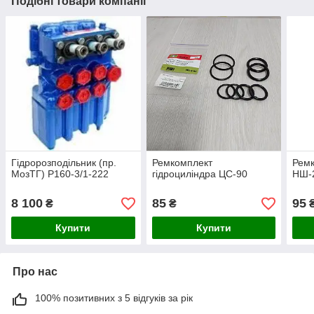
Подібні товари компанії
Гідророзподільник (пр.
Ремкомплект
Ремк
МозТГ) Р160-3/1-222
гідроциліндра ЦС-90
НШ-
8 100
85
95
₴
₴
Купити
Купити
Про нас
100% позитивних з 5 відгуків за рік