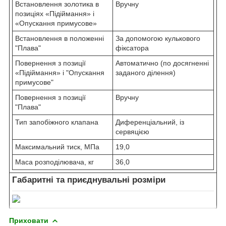
Встановлення золотика в
Вручну
позиціях «Підіймання» і
«Опускання примусове»
Встановлення в положенні
За допомогою кулькового
"Плава"
фіксатора
Повернення з позиції
Автоматично (по досягненні
«Підіймання» і "Опускання
заданого ділення)
примусове"
Повернення з позиції
Вручну
"Плава"
Тип запобіжного клапана
Диференціальний, із
сервяцією
Максимальний тиск, МПа
19,0
Маса розподілювача, кг
36,0
Габаритні та приєднувальні розміри
Приховати