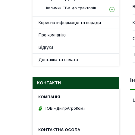
В
Килимки ЕВА до тракторів
Корисна інформація та поради
К
Про компанію
Відгуки
Т
Доставка та оплата
І
КОНТАКТИ
Ц
ТОВ «ДніпрАгроКом»