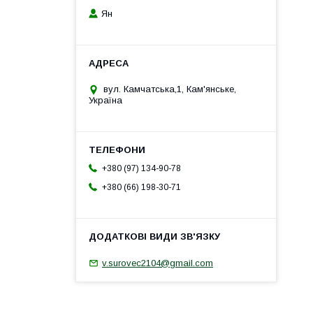
Ян
вул. Камчатська,1, Кам'янське,
Україна
+380 (97) 134-90-78
+380 (66) 198-30-71
v.surovec2104@gmail.com