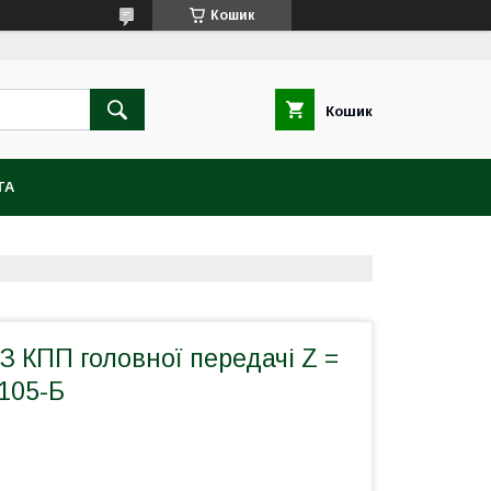
Кошик
Кошик
ТА
 КПП головної передачі Z =
105-Б