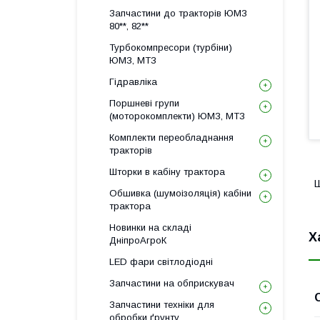
Запчастини до тракторів ЮМЗ
80**, 82**
Турбокомпресори (турбіни)
ЮМЗ, МТЗ
Гідравліка
Поршневі групи
(моторокомплекти) ЮМЗ, МТЗ
Комплекти переобладнання
тракторів
Шторки в кабіну трактора
Ш
Обшивка (шумоізоляція) кабіни
трактора
Новинки на складі
Х
ДніпроАгроК
LED фари світлодіодні
Запчастини на обприскувач
Запчастини техніки для
обробки ґрунту