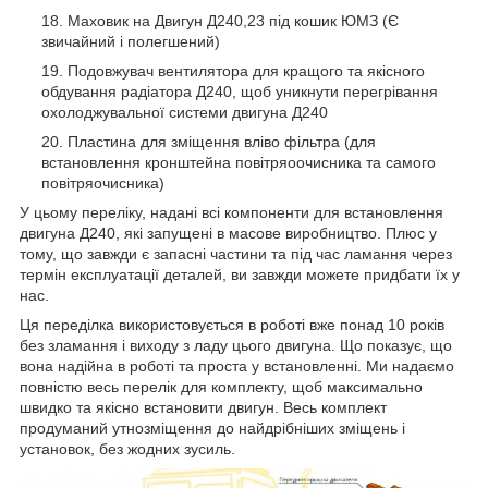
Маховик на Двигун Д240,23 під кошик ЮМЗ (Є
звичайний і полегшений)
Подовжувач вентилятора для кращого та якісного
обдування радіатора Д240, щоб уникнути перегрівання
охолоджувальної системи двигуна Д240
Пластина для зміщення вліво фільтра (для
встановлення кронштейна повітряоочисника та самого
повітряочисника)
У цьому переліку, надані всі компоненти для встановлення
двигуна Д240, які запущені в масове виробництво. Плюс у
тому, що завжди є запасні частини та під час ламання через
термін експлуатації деталей, ви завжди можете придбати їх у
нас.
Ця переділка використовується в роботі вже понад 10 років
без зламання і виходу з ладу цього двигуна. Що показує, що
вона надійна в роботі та проста у встановленні. Ми надаємо
повністю весь перелік для комплекту, щоб максимально
швидко та якісно встановити двигун. Весь комплект
продуманий утнозміщення до найдрібніших зміщень і
установок, без жодних зусиль.