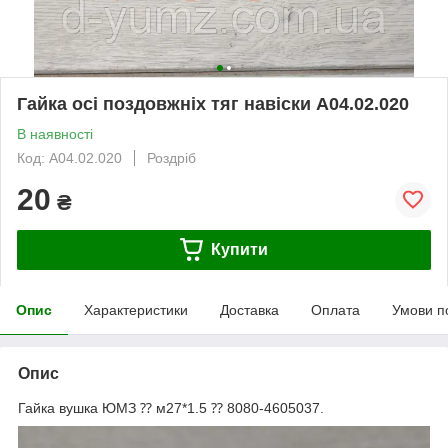
Гайка осі поздовжніх тяг навіски А04.02.020
В наявності
Код: А04.02.020
Роздріб
20
₴
Купити
Опис
Характеристики
Доставка
Оплата
Умови п
Опис
Гайка вушка ЮМЗ ⁇ м27*1.5 ⁇ 8080-4605037.