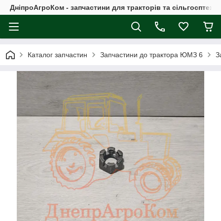
ДніпроАгроКом - запчастини для тракторів та сільгосптехні
Каталог запчастин
Запчастини до трактора ЮМЗ 6
З