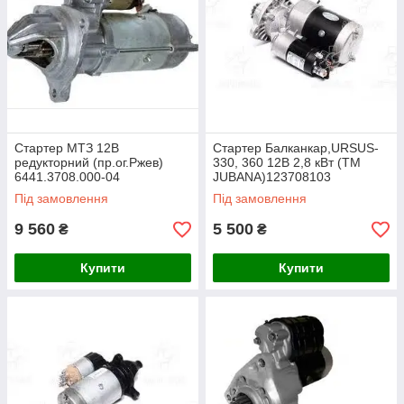
Стартер МТЗ 12В
Стартер Балканкар,URSUS-
редукторний (пр.ог.Ржев)
330, 360 12В 2,8 кВт (ТМ
6441.3708.000-04
JUBANA)123708103
Під замовлення
Під замовлення
9 560
5 500
₴
₴
Купити
Купити