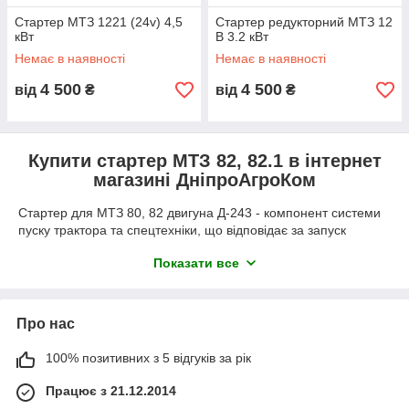
Стартер МТЗ 1221 (24v) 4,5
Стартер редукторний МТЗ 12
кВт
В 3.2 кВт
Немає в наявності
Немає в наявності
4 500
4 500
від
₴
від
₴
Купити стартер МТЗ 82, 82.1 в інтернет
магазині ДніпроАгроКом
Стартер для МТЗ 80, 82 двигуна Д-243 - компонент системи
пуску трактора та спецтехніки, що відповідає за запуск
двигуна. Даний механізм перетворює електричну енергію, що
Показати все
надходить від акумулятора, на механічну, необхідну для
запуску.
Принцип роботи ґрунтується на використанні електричного
Про нас
струму для створення обертального руху, необхідного для
старту. Коли оператор вставляє ключ запалювання в
100% позитивних з 5 відгуків за рік
положення "запуск", сигнал надходить на пристрій, який
активується і починає обертатися. Внаслідок обертання на
Працює з 21.12.2014
маховик передається механічна енергія, що дозволяє