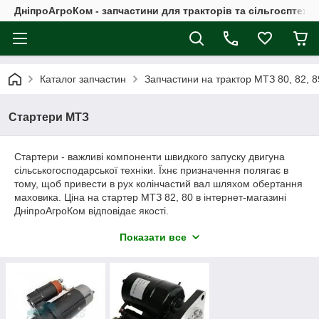
ДніпроАгроКом - запчастини для тракторів та сільгосптехні
Каталог запчастин
Запчастини на трактор МТЗ 80, 82, 8
Стартери МТЗ
Стартери - важливі компоненти швидкого запуску двигуна
сільськогосподарської техніки. Їхнє призначення полягає в
тому, щоб привести в рух колінчастий вал шляхом обертання
маховика. Ціна на стартер МТЗ 82, 80 в інтернет-магазині
ДніпроАгроКом відповідає якості.
Купити стартер МТЗ 80 : ціна в Україні
Показати все
Стартер МТЗ у зборі включає кілька ключових компонентів:
Корпус виконує роль зовнішньої захисної складової.
Магнітний якір створює електромагнітне поле, що
притягує шестірню до зубчастого колеса маховика.